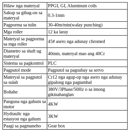
Hilaw nga materyal
PPGI, GI, Aluminum coils
Sakup sa gibag-on sa
0.3-1mm
materyal
Pagporma sa tulin
30-40m/min(walay punching)
Mga roller
12 ka laray
Materyal sa pagporma
45# asero nga adunay chromed
sa mga roller
Diametro sa shaft ug
40mm, materyal mao ang 40Cr
materyal
Sistema sa pagkontrol
PLC
Pagputol mode
Pagputol sa pagsubay sa servo
Materyal sa pagputol
Cr12 nga agup-op nga asero nga adunay
sa sulab
gipalong nga pagtambal
380V/3Phase/50Hz o sa imong
Boltahe
gikinahanglan
Panguna nga gahum sa
4KW
motor
Hydraulic nga
3KW
estasyon nga gahum
Paagi sa pagmaneho
Gear box