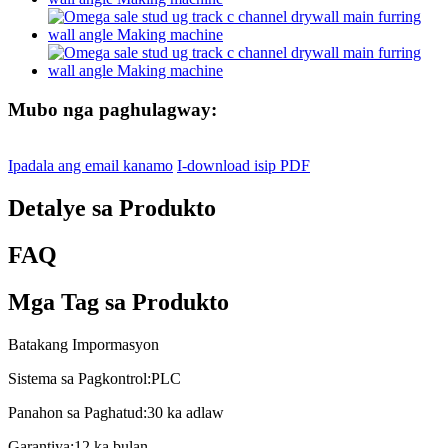
Mubo nga paghulagway:
Ipadala ang email kanamo
I-download isip PDF
Detalye sa Produkto
FAQ
Mga Tag sa Produkto
Batakang Impormasyon
Sistema sa Pagkontrol:
PLC
Panahon sa Paghatud:
30 ka adlaw
Garantiya:
12 ka bulan