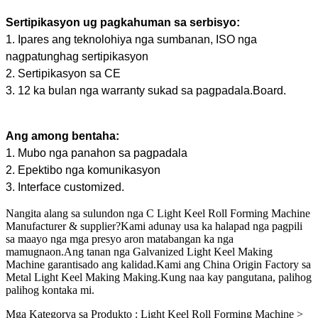
Sertipikasyon ug pagkahuman sa serbisyo:
1. Ipares ang teknolohiya nga sumbanan, ISO nga
nagpatunghag sertipikasyon
2. Sertipikasyon sa CE
3. 12 ka bulan nga warranty sukad sa pagpadala.Board.
Ang among bentaha:
1. Mubo nga panahon sa pagpadala
2. Epektibo nga komunikasyon
3. Interface customized.
Nangita alang sa sulundon nga C Light Keel Roll Forming Machine
Manufacturer & supplier?Kami adunay usa ka halapad nga pagpili
sa maayo nga mga presyo aron matabangan ka nga
mamugnaon.Ang tanan nga Galvanized Light Keel Making
Machine garantisado ang kalidad.Kami ang China Origin Factory sa
Metal Light Keel Making Making.Kung naa kay pangutana, palihog
palihog kontaka mi.
Mga Kategorya sa Produkto : Light Keel Roll Forming Machine >