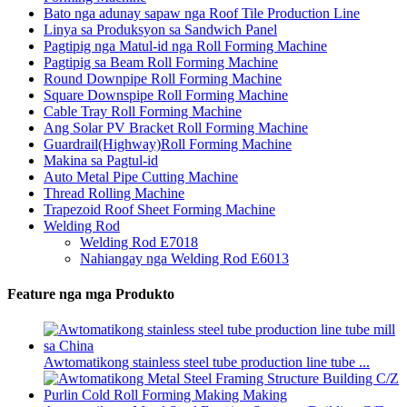
Bato nga adunay sapaw nga Roof Tile Production Line
Linya sa Produksyon sa Sandwich Panel
Pagtipig nga Matul-id nga Roll Forming Machine
Pagtipig sa Beam Roll Forming Machine
Round Downpipe Roll Forming Machine
Square Downspipe Roll Forming Machine
Cable Tray Roll Forming Machine
Ang Solar PV Bracket Roll Forming Machine
Guardrail(Highway)Roll Forming Machine
Makina sa Pagtul-id
Auto Metal Pipe Cutting Machine
Thread Rolling Machine
Trapezoid Roof Sheet Forming Machine
Welding Rod
Welding Rod E7018
Nahiangay nga Welding Rod E6013
Feature nga mga Produkto
Awtomatikong stainless steel tube production line tube ...