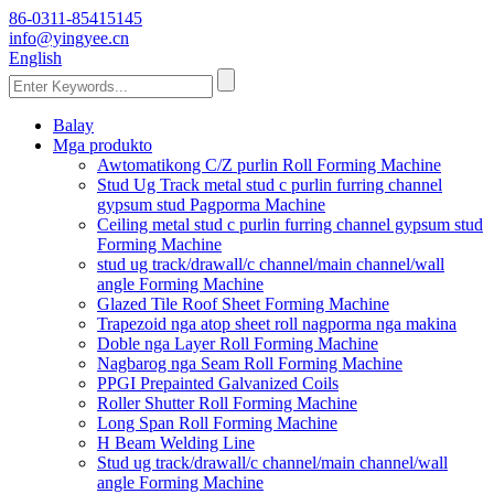
86-0311-85415145
info@yingyee.cn
English
Balay
Mga produkto
Awtomatikong C/Z purlin Roll Forming Machine
Stud Ug Track metal stud c purlin furring channel
gypsum stud Pagporma Machine
Ceiling metal stud c purlin furring channel gypsum stud
Forming Machine
stud ug track/drawall/c channel/main channel/wall
angle Forming Machine
Glazed Tile Roof Sheet Forming Machine
Trapezoid nga atop sheet roll nagporma nga makina
Doble nga Layer Roll Forming Machine
Nagbarog nga Seam Roll Forming Machine
PPGI Prepainted Galvanized Coils
Roller Shutter Roll Forming Machine
Long Span Roll Forming Machine
H Beam Welding Line
Stud ug track/drawall/c channel/main channel/wall
angle Forming Machine