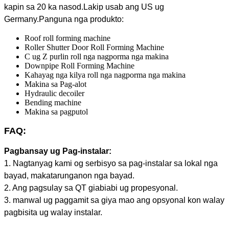
kapin sa 20 ka nasod.Lakip usab ang US ug
Germany.Panguna nga produkto:
Roof roll forming machine
Roller Shutter Door Roll Forming Machine
C ug Z purlin roll nga nagporma nga makina
Downpipe Roll Forming Machine
Kahayag nga kilya roll nga nagporma nga makina
Makina sa Pag-alot
Hydraulic decoiler
Bending machine
Makina sa pagputol
FAQ:
Pagbansay ug Pag-instalar:
1. Nagtanyag kami og serbisyo sa pag-instalar sa lokal nga
bayad, makatarunganon nga bayad.
2. Ang pagsulay sa QT giabiabi ug propesyonal.
3. manwal ug paggamit sa giya mao ang opsyonal kon walay
pagbisita ug walay instalar.