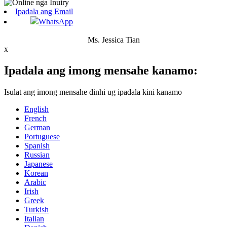
Ipadala ang Email
WhatsApp
Ms. Jessica Tian
x
Ipadala ang imong mensahe kanamo:
Isulat ang imong mensahe dinhi ug ipadala kini kanamo
English
French
German
Portuguese
Spanish
Russian
Japanese
Korean
Arabic
Irish
Greek
Turkish
Italian