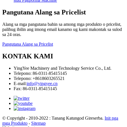
stud Pagporma Machine
Pangutana Alang sa Pricelist
Alang sa mga pangutana bahin sa among mga produkto o pricelist,
palihug ibilin ang imong email kanamo ug kami makontak sa sulod
sa 24 oras.
Pangutana Alang sa Pricelist
KONTAK KAMI
YingYee Machinery and Technology Service Co., Ltd.
Telepono: 86-0311-85415145
Telepono: +8618603265521
E-mail:
info@yingyee.cn
Fax: 86-0311-85415145
© Copyright - 2010-2022 : Tanang Katungod Gireserba.
Init nga
mga Produkto
-
Sitemap