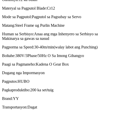
Materyal sa Pagputol Blade:
Cr12
Mode sa Pagputol:
Pagputol sa Pagsubay sa Servo
Matang:
Steel Frame ug Purlin Machine
Human sa Serbisyo:
Anaa ang mga Inhenyero sa Serbisyo sa
Makinarya sa gawas sa nasud
Pagporma sa Speed:
30-40m/min(walay labot ang Punching)
Boltahe:
380V/3Phase/50Hz O Sa Imong Gihangyo
Paagi sa Pagmaneho:
Kadena O Gear Box
Dugang nga Impormasyon
Pagputos:
HUBO
Pagkaproduktibo:
200 ka set/tuig
Brand:
YY
Transportasyon:
Dagat