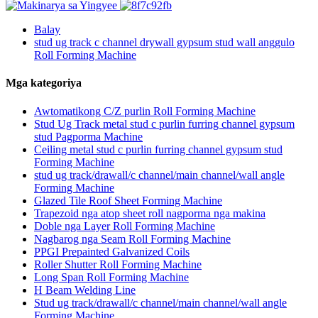
Balay
stud ug track c channel drywall gypsum stud wall anggulo
Roll Forming Machine
Mga kategoriya
Awtomatikong C/Z purlin Roll Forming Machine
Stud Ug Track metal stud c purlin furring channel gypsum
stud Pagporma Machine
Ceiling metal stud c purlin furring channel gypsum stud
Forming Machine
stud ug track/drawall/c channel/main channel/wall angle
Forming Machine
Glazed Tile Roof Sheet Forming Machine
Trapezoid nga atop sheet roll nagporma nga makina
Doble nga Layer Roll Forming Machine
Nagbarog nga Seam Roll Forming Machine
PPGI Prepainted Galvanized Coils
Roller Shutter Roll Forming Machine
Long Span Roll Forming Machine
H Beam Welding Line
Stud ug track/drawall/c channel/main channel/wall angle
Forming Machine