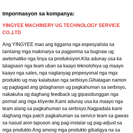
Impormasyon sa kompanya:
YINGYEE MACHINERY UG TECHNOLOGY SERVICE
CO.,LTD
Ang YINGYEE mao ang tiggama nga espesyalista sa
lainlaing mga makinarya sa pagporma sa bugnaw ug
awtomatiko nga linya sa produksiyon.Kita adunay usa ka
talagsaon nga team uban sa kaayo teknolohiya ug maayo
kaayo nga sales, nga nagtanyag propesyonal nga mga
produkto ug may kalabutan nga serbisyo.Gihatagan namon
ug pagtagad ang gidaghanon ug pagkahuman sa serbisyo,
nakakuha og daghang feedback ug gipasidunggan nga
pormal ang mga kliyente.Kami adunay usa ka maayo nga
team alang sa pagkahuman sa serbisyo.Nagpadala kami
daghang mga patch pagkahuman sa service team sa gawas
sa nasud aron tapuson ang pag-instalar ug pag-adjust sa
mga produkto.
Ang among mga produkto gibaligya na sa