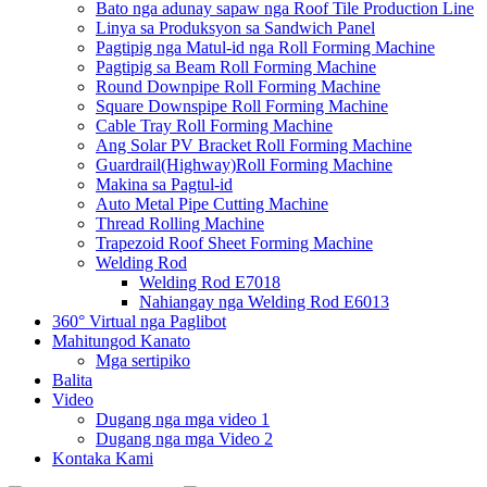
Bato nga adunay sapaw nga Roof Tile Production Line
Linya sa Produksyon sa Sandwich Panel
Pagtipig nga Matul-id nga Roll Forming Machine
Pagtipig sa Beam Roll Forming Machine
Round Downpipe Roll Forming Machine
Square Downspipe Roll Forming Machine
Cable Tray Roll Forming Machine
Ang Solar PV Bracket Roll Forming Machine
Guardrail(Highway)Roll Forming Machine
Makina sa Pagtul-id
Auto Metal Pipe Cutting Machine
Thread Rolling Machine
Trapezoid Roof Sheet Forming Machine
Welding Rod
Welding Rod E7018
Nahiangay nga Welding Rod E6013
360° Virtual nga Paglibot
Mahitungod Kanato
Mga sertipiko
Balita
Video
Dugang nga mga video 1
Dugang nga mga Video 2
Kontaka Kami