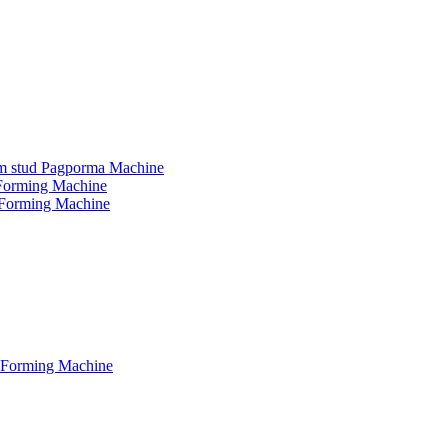
sum stud Pagporma Machine
d Forming Machine
e Forming Machine
e Forming Machine