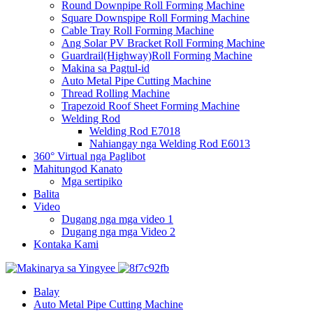
Round Downpipe Roll Forming Machine
Square Downspipe Roll Forming Machine
Cable Tray Roll Forming Machine
Ang Solar PV Bracket Roll Forming Machine
Guardrail(Highway)Roll Forming Machine
Makina sa Pagtul-id
Auto Metal Pipe Cutting Machine
Thread Rolling Machine
Trapezoid Roof Sheet Forming Machine
Welding Rod
Welding Rod E7018
Nahiangay nga Welding Rod E6013
360° Virtual nga Paglibot
Mahitungod Kanato
Mga sertipiko
Balita
Video
Dugang nga mga video 1
Dugang nga mga Video 2
Kontaka Kami
Balay
Auto Metal Pipe Cutting Machine