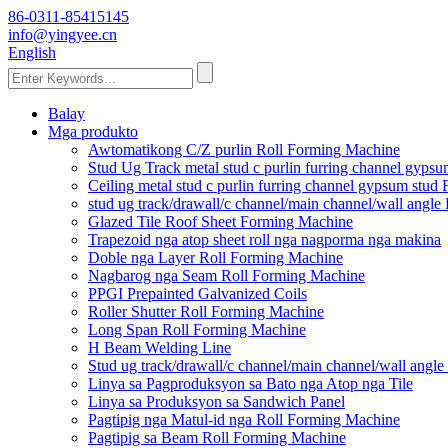
86-0311-85415145
info@yingyee.cn
English
Balay
Mga produkto
Awtomatikong C/Z purlin Roll Forming Machine
Stud Ug Track metal stud c purlin furring channel gyp
Ceiling metal stud c purlin furring channel gypsum stu
stud ug track/drawall/c channel/main channel/wall angl
Glazed Tile Roof Sheet Forming Machine
Trapezoid nga atop sheet roll nga nagporma nga makina
Doble nga Layer Roll Forming Machine
Nagbarog nga Seam Roll Forming Machine
PPGI Prepainted Galvanized Coils
Roller Shutter Roll Forming Machine
Long Span Roll Forming Machine
H Beam Welding Line
Stud ug track/drawall/c channel/main channel/wall angl
Linya sa Pagproduksyon sa Bato nga Atop nga Tile
Linya sa Produksyon sa Sandwich Panel
Pagtipig nga Matul-id nga Roll Forming Machine
Pagtipig sa Beam Roll Forming Machine