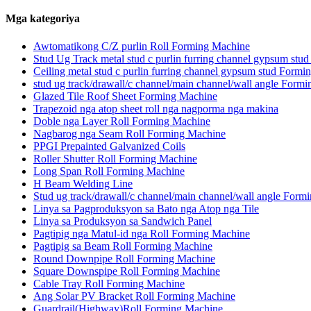
Mga kategoriya
Awtomatikong C/Z purlin Roll Forming Machine
Stud Ug Track metal stud c purlin furring channel gypsum st
Ceiling metal stud c purlin furring channel gypsum stud Form
stud ug track/drawall/c channel/main channel/wall angle Form
Glazed Tile Roof Sheet Forming Machine
Trapezoid nga atop sheet roll nga nagporma nga makina
Doble nga Layer Roll Forming Machine
Nagbarog nga Seam Roll Forming Machine
PPGI Prepainted Galvanized Coils
Roller Shutter Roll Forming Machine
Long Span Roll Forming Machine
H Beam Welding Line
Stud ug track/drawall/c channel/main channel/wall angle Form
Linya sa Pagproduksyon sa Bato nga Atop nga Tile
Linya sa Produksyon sa Sandwich Panel
Pagtipig nga Matul-id nga Roll Forming Machine
Pagtipig sa Beam Roll Forming Machine
Round Downpipe Roll Forming Machine
Square Downspipe Roll Forming Machine
Cable Tray Roll Forming Machine
Ang Solar PV Bracket Roll Forming Machine
Guardrail(Highway)Roll Forming Machine