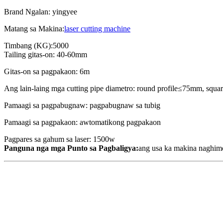
Brand Ngalan: yingyee
Matang sa Makina:
laser cutting machine
Timbang (KG):5000
Tailing gitas-on: 40-60mm
Gitas-on sa pagpakaon: 6m
Ang lain-laing mga cutting pipe diametro: round profile≤75mm, squ
Pamaagi sa pagpabugnaw: pagpabugnaw sa tubig
Pamaagi sa pagpakaon: awtomatikong pagpakaon
Pagpares sa gahum sa laser: 1500w
Panguna nga mga Punto sa Pagbaligya:
ang usa ka makina naghimo 