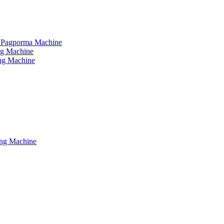
ud Pagporma Machine
ing Machine
ing Machine
ing Machine