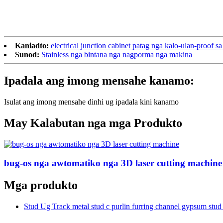
Kaniadto:
electrical junction cabinet patag nga kalo-ulan-proof s
Sunod:
Stainless nga bintana nga nagporma nga makina
Ipadala ang imong mensahe kanamo:
Isulat ang imong mensahe dinhi ug ipadala kini kanamo
May Kalabutan nga mga Produkto
bug-os nga awtomatiko nga 3D laser cutting machine
Mga produkto
Stud Ug Track metal stud c purlin furring channel gypsum st