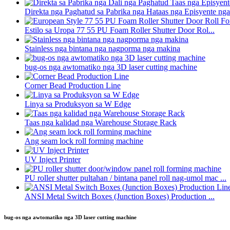
Direkta nga Paghatud sa Pabrika nga Hataas nga Episyente nga S
Estilo sa Uropa 77 55 PU Foam Roller Shutter Door Rol...
Stainless nga bintana nga nagporma nga makina
bug-os nga awtomatiko nga 3D laser cutting machine
Corner Bead Production Line
Linya sa Produksyon sa W Edge
Taas nga kalidad nga Warehouse Storage Rack
Ang seam lock roll forming machine
UV Inject Printer
PU roller shutter pultahan / bintana panel roll nag-umol mac ...
ANSI Metal Switch Boxes (Junction Boxes) Production ...
bug-os nga awtomatiko nga 3D laser cutting machine