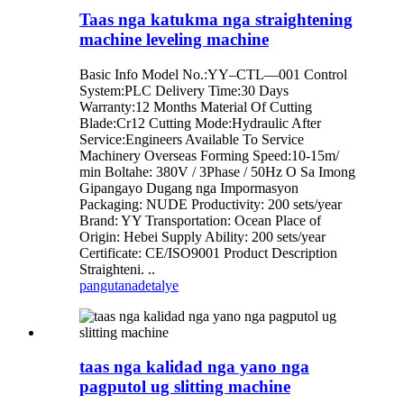
Taas nga katukma nga straightening
machine leveling machine
Basic Info Model No.:YY–CTL—001 Control
System:PLC Delivery Time:30 Days
Warranty:12 Months Material Of Cutting
Blade:Cr12 Cutting Mode:Hydraulic After
Service:Engineers Available To Service
Machinery Overseas Forming Speed:10-15m/
min Boltahe: 380V / 3Phase / 50Hz O Sa Imong
Gipangayo Dugang nga Impormasyon
Packaging: NUDE Productivity: 200 sets/year
Brand: YY Transportation: Ocean Place of
Origin: Hebei Supply Ability: 200 sets/year
Certificate: CE/ISO9001 Product Description
Straighteni. ..
pangutana
detalye
taas nga kalidad nga yano nga
pagputol ug slitting machine