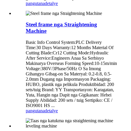
pangutana
detalye
Steel frame nga Straightening
Machine
Basic Info Control System:PLC Delivery
Time:30 Days Warranty:12 Months Material Of
Cutting Blade:Cr12 Cutting Mode:Hydraulic
After Service:Engineers Anaa Sa Serbisyo
Makinarya Overseas Forming Speed:10-15m/min
Voltage:380V/3Phase/50Hz O Sa Imong
Gihangyo Gibag-on Sa Materyal: 0.2-0.8, 0.5-
2.0mm Dugang nga Impormasyon Packaging:
HUBO, plastik nga pelikula Produktibidad: 200
sets/tuig Brand: YY Transportasyon: Karagatan,
Yuta, Hangin nga Dapit nga Gigikanan: Hebei
Supply Abilidad: 200 sets / tuig Sertipiko: CE /
ISO9001 HS ...
pangutana
detalye