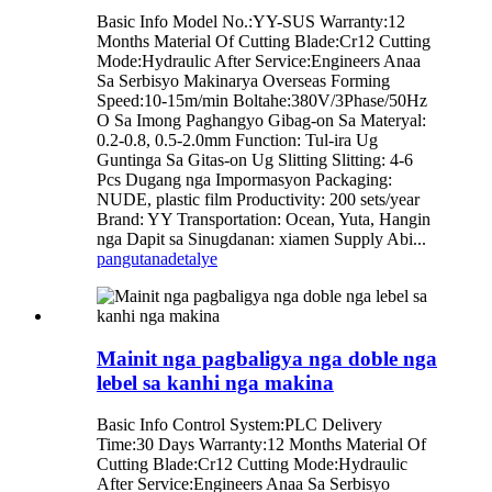
Basic Info Model No.:YY-SUS Warranty:12
Months Material Of Cutting Blade:Cr12 Cutting
Mode:Hydraulic After Service:Engineers Anaa
Sa Serbisyo Makinarya Overseas Forming
Speed:10-15m/min Boltahe:380V/3Phase/50Hz
O Sa Imong Paghangyo Gibag-on Sa Materyal:
0.2-0.8, 0.5-2.0mm Function: Tul-ira Ug
Guntinga Sa Gitas-on Ug Slitting Slitting: 4-6
Pcs Dugang nga Impormasyon Packaging:
NUDE, plastic film Productivity: 200 sets/year
Brand: YY Transportation: Ocean, Yuta, Hangin
nga Dapit sa Sinugdanan: xiamen Supply Abi...
pangutana
detalye
Mainit nga pagbaligya nga doble nga
lebel sa kanhi nga makina
Basic Info Control System:PLC Delivery
Time:30 Days Warranty:12 Months Material Of
Cutting Blade:Cr12 Cutting Mode:Hydraulic
After Service:Engineers Anaa Sa Serbisyo