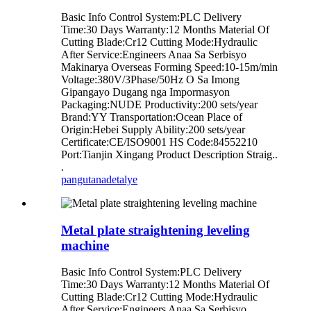
Basic Info Control System:PLC Delivery
Time:30 Days Warranty:12 Months Material Of
Cutting Blade:Cr12 Cutting Mode:Hydraulic
After Service:Engineers Anaa Sa Serbisyo
Makinarya Overseas Forming Speed:10-15m/min
Voltage:380V/3Phase/50Hz O Sa Imong
Gipangayo Dugang nga Impormasyon
Packaging:NUDE Productivity:200 sets/year
Brand:YY Transportation:Ocean Place of
Origin:Hebei Supply Ability:200 sets/year
Certificate:CE/ISO9001 HS Code:84552210
Port:Tianjin Xingang Product Description Straig..
.
pangutana
detalye
Metal plate straightening leveling
machine
Basic Info Control System:PLC Delivery
Time:30 Days Warranty:12 Months Material Of
Cutting Blade:Cr12 Cutting Mode:Hydraulic
After Service:Engineers Anaa Sa Serbisyo