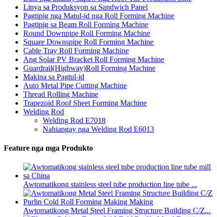
Linya sa Produksyon sa Sandwich Panel
Pagtipig nga Matul-id nga Roll Forming Machine
Pagtipig sa Beam Roll Forming Machine
Round Downpipe Roll Forming Machine
Square Downspipe Roll Forming Machine
Cable Tray Roll Forming Machine
Ang Solar PV Bracket Roll Forming Machine
Guardrail(Highway)Roll Forming Machine
Makina sa Pagtul-id
Auto Metal Pipe Cutting Machine
Thread Rolling Machine
Trapezoid Roof Sheet Forming Machine
Welding Rod
Welding Rod E7018
Nahiangay nga Welding Rod E6013
Feature nga mga Produkto
Awtomatikong stainless steel tube production line tube ...
Awtomatikong Metal Steel Framing Structure Building C/Z...