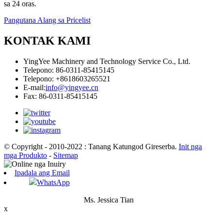
sa 24 oras.
Pangutana Alang sa Pricelist
KONTAK KAMI
YingYee Machinery and Technology Service Co., Ltd.
Telepono: 86-0311-85415145
Telepono: +8618603265521
E-mail:
info@yingyee.cn
Fax: 86-0311-85415145
© Copyright - 2010-2022 : Tanang Katungod Gireserba.
Init nga
mga Produkto
-
Sitemap
Ipadala ang Email
WhatsApp
Ms. Jessica Tian
x