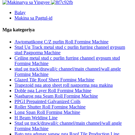
Balay
Makina sa Pagtul-id
Mga kategoriya
Awtomatikong C/Z purlin Roll Forming Machine
Stud Ug Track metal stud c purlin furring channel gypsum
stud Pagporma Machine
Ceiling metal stud c purlin furring channel gypsum stud
Forming Machine
stud ug track/drawall/c channel/main channel/wall angle
Forming Machine
Glazed Tile Roof Sheet Forming Machine
Trapezoid nga atop sheet roll nagporma nga makina
Doble nga Layer Roll Forming Machine
Nagbarog nga Seam Roll Forming Machine
PPGI Prepainted Galvanized Coils
Roller Shutter Roll Forming Machine
Long Span Roll Forming Machine
H Beam Welding Line
Stud ug track/drawall/c channel/main channel/wall angle
Forming Machine
Bato nga adunay sapaw nga Roof Tile Production Line