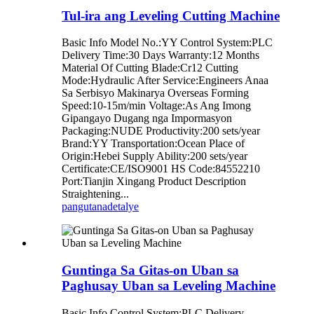
Tul-ira ang Leveling Cutting Machine
Basic Info Model No.:YY Control System:PLC
Delivery Time:30 Days Warranty:12 Months
Material Of Cutting Blade:Cr12 Cutting
Mode:Hydraulic After Service:Engineers Anaa
Sa Serbisyo Makinarya Overseas Forming
Speed:10-15m/min Voltage:As Ang Imong
Gipangayo Dugang nga Impormasyon
Packaging:NUDE Productivity:200 sets/year
Brand:YY Transportation:Ocean Place of
Origin:Hebei Supply Ability:200 sets/year
Certificate:CE/ISO9001 HS Code:84552210
Port:Tianjin Xingang Product Description
Straightening...
pangutana
detalye
Guntinga Sa Gitas-on Uban sa
Paghusay Uban sa Leveling Machine
Basic Info Control System:PLC Delivery