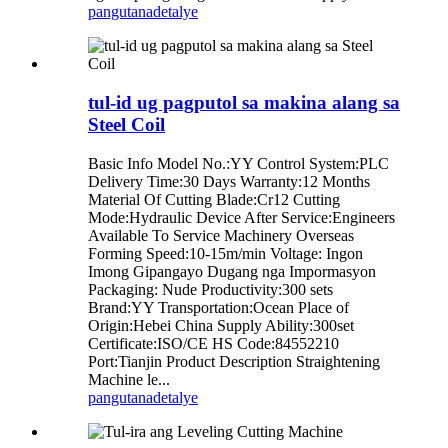
pangutana
detalye
tul-id ug pagputol sa makina alang sa
Steel Coil
Basic Info Model No.:YY Control System:PLC
Delivery Time:30 Days Warranty:12 Months
Material Of Cutting Blade:Cr12 Cutting
Mode:Hydraulic Device After Service:Engineers
Available To Service Machinery Overseas
Forming Speed:10-15m/min Voltage: Ingon
Imong Gipangayo Dugang nga Impormasyon
Packaging: Nude Productivity:300 sets
Brand:YY Transportation:Ocean Place of
Origin:Hebei China Supply Ability:300set
Certificate:ISO/CE HS Code:84552210
Port:Tianjin Product Description Straightening
Machine le...
pangutana
detalye