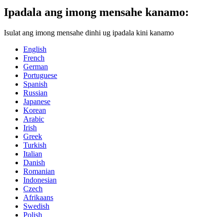
Ipadala ang imong mensahe kanamo:
Isulat ang imong mensahe dinhi ug ipadala kini kanamo
English
French
German
Portuguese
Spanish
Russian
Japanese
Korean
Arabic
Irish
Greek
Turkish
Italian
Danish
Romanian
Indonesian
Czech
Afrikaans
Swedish
Polish