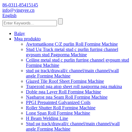
86-0311-85415145
info@yingyee.cn
English
Balay
Mga produkto
Awtomatikong C/Z purlin Roll Forming Machine
Stud Ug Track metal stud c purlin furring channel
gypsum stud Pagporma Machine
Ceiling metal stud c purlin furring channel gypsum stud
Forming Machine
stud ug track/drawall/c channel/main channel/wall
angle Forming Machine
Glazed Tile Roof Sheet Forming Machine
Trapezoid nga atop sheet roll nagporma nga makina
Doble nga Layer Roll Forming Machine
Nagbarog nga Seam Roll Forming Machine
PPGI Prepainted Galvanized Coils
Roller Shutter Roll Forming Machine
Long Span Roll Forming Machine
H Beam Welding Line
Stud ug track/drawall/c channel/main channel/wall
angle Forming Machine