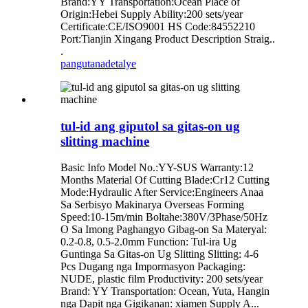
Brand:YY Transportation:Ocean Place of
Origin:Hebei Supply Ability:200 sets/year
Certificate:CE/ISO9001 HS Code:84552210
Port:Tianjin Xingang Product Description Straig..
.
pangutana
detalye
tul-id ang giputol sa gitas-on ug
slitting machine
Basic Info Model No.:YY-SUS Warranty:12
Months Material Of Cutting Blade:Cr12 Cutting
Mode:Hydraulic After Service:Engineers Anaa
Sa Serbisyo Makinarya Overseas Forming
Speed:10-15m/min Boltahe:380V/3Phase/50Hz
O Sa Imong Paghangyo Gibag-on Sa Materyal:
0.2-0.8, 0.5-2.0mm Function: Tul-ira Ug
Guntinga Sa Gitas-on Ug Slitting Slitting: 4-6
Pcs Dugang nga Impormasyon Packaging:
NUDE, plastic film Productivity: 200 sets/year
Brand: YY Transportation: Ocean, Yuta, Hangin
nga Dapit nga Gigikanan: xiamen Supply A...