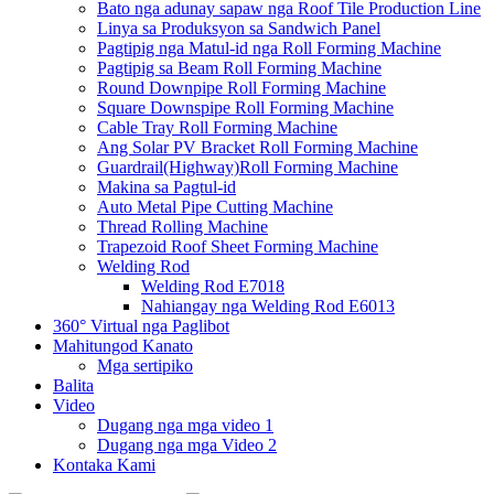
Bato nga adunay sapaw nga Roof Tile Production Line
Linya sa Produksyon sa Sandwich Panel
Pagtipig nga Matul-id nga Roll Forming Machine
Pagtipig sa Beam Roll Forming Machine
Round Downpipe Roll Forming Machine
Square Downspipe Roll Forming Machine
Cable Tray Roll Forming Machine
Ang Solar PV Bracket Roll Forming Machine
Guardrail(Highway)Roll Forming Machine
Makina sa Pagtul-id
Auto Metal Pipe Cutting Machine
Thread Rolling Machine
Trapezoid Roof Sheet Forming Machine
Welding Rod
Welding Rod E7018
Nahiangay nga Welding Rod E6013
360° Virtual nga Paglibot
Mahitungod Kanato
Mga sertipiko
Balita
Video
Dugang nga mga video 1
Dugang nga mga Video 2
Kontaka Kami