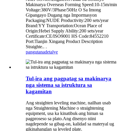
Makinarya Overseas Forming Speed:10-15m/min
Voltage:380V/3Phase/50Hz O Sa Imong
Gipangayo Dugang nga Impormasyon
Packaging:NUDE Productivity:200 sets/year
Brand:YY Transportation:Ocean Place of
Origin:Hebei Supply Ability:200 sets/year
Certificate:CE/ISO9001 HS Code:84552210
Port:Tianjin Xingang Product Description
Straighte.. .
pangutana
detalye
Tul-ira ang pagpatag sa makinarya
nga sistema sa istruktura sa
kagamitan
Ang straighten leveling machine, nailhan usab
nga Straightening Machine o straightening
equipment, usa ka kinatibuk-ang himan sa
pagproseso sa plato.Ang disenyo niini
nagdepende sa gibag-on, kalidad sa materyal ug
gikinahanglan sa leveled plate.