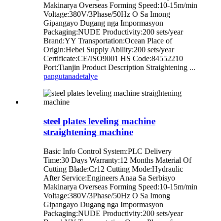
Makinarya Overseas Forming Speed:10-15m/min
Voltage:380V/3Phase/50Hz O Sa Imong
Gipangayo Dugang nga Impormasyon
Packaging:NUDE Productivity:200 sets/year
Brand:YY Transportation:Ocean Place of
Origin:Hebei Supply Ability:200 sets/year
Certificate:CE/ISO9001 HS Code:84552210
Port:Tianjin Product Description Straightening ...
pangutana
detalye
steel plates leveling machine
straightening machine
Basic Info Control System:PLC Delivery
Time:30 Days Warranty:12 Months Material Of
Cutting Blade:Cr12 Cutting Mode:Hydraulic
After Service:Engineers Anaa Sa Serbisyo
Makinarya Overseas Forming Speed:10-15m/min
Voltage:380V/3Phase/50Hz O Sa Imong
Gipangayo Dugang nga Impormasyon
Packaging:NUDE Productivity:200 sets/year