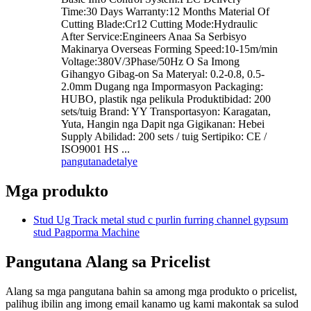
Time:30 Days Warranty:12 Months Material Of
Cutting Blade:Cr12 Cutting Mode:Hydraulic
After Service:Engineers Anaa Sa Serbisyo
Makinarya Overseas Forming Speed:10-15m/min
Voltage:380V/3Phase/50Hz O Sa Imong
Gihangyo Gibag-on Sa Materyal: 0.2-0.8, 0.5-
2.0mm Dugang nga Impormasyon Packaging:
HUBO, plastik nga pelikula Produktibidad: 200
sets/tuig Brand: YY Transportasyon: Karagatan,
Yuta, Hangin nga Dapit nga Gigikanan: Hebei
Supply Abilidad: 200 sets / tuig Sertipiko: CE /
ISO9001 HS ...
pangutana
detalye
Mga produkto
Stud Ug Track metal stud c purlin furring channel gypsum
stud Pagporma Machine
Pangutana Alang sa Pricelist
Alang sa mga pangutana bahin sa among mga produkto o pricelist,
palihug ibilin ang imong email kanamo ug kami makontak sa sulod