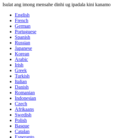
Isulat ang imong mensahe dinhi ug ipadala kini kanamo
English
French
German
Portuguese
Spanish
Russian
Japanese
Korean
Arabic
Irish
Greek
Turkish
Italian
Danish
Romanian
Indonesian
Czech
Afrikaans
Swedish
Polish
Basque
Catalan
Esperanto