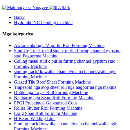
Balay
Hydraulic NC bending machine
Mga kategoriya
Awtomatikong C/Z purlin Roll Forming Machine
Stud Ug Track metal stud c purlin furring channel gypsum
stud Pagporma Machine
Ceiling metal stud c purlin furring channel gypsum stud
Forming Machine
stud ug track/drawall/c channel/main channel/wall angle
Forming Machine
Glazed Tile Roof Sheet Forming Machine
Trapezoid nga atop sheet roll nga nagporma nga makina
Doble nga Layer Roll Forming Machine
Nagbarog nga Seam Roll Forming Machine
PPGI Prepainted Galvanized Coils
Roller Shutter Roll Forming Machine
Long Span Roll Forming Machine
H Beam Welding Line
Stud ug track/drawall/c channel/main channel/wall angle
Forming Machine