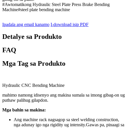
#Awtomatikong Hydraulic Steel Plate Press Brake Bending
Machine#steel plate bending machine
Ipadala ang email kanamo
I-download isip PDF
Detalye sa Produkto
FAQ
Mga Tag sa Produkto
Hydraulic CNC Bending Machine
mahimo namong idisenyo ang makina sumala sa imong gibag-on ug
puthaw palihug gilapdon.
Mga bahin sa makina:
Ang machine rack nagsagop sa steel welding construction,
nga adunay igo nga rigidity ug intensity.Gawas pa, pinaagi sa