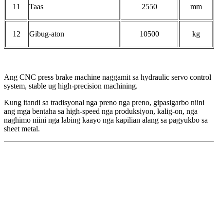
1
1
Taas
2550
mm
12
Gibug-aton
10500
kg
Ang CNC press brake machine naggamit sa hydraulic servo control
system, stable ug high-precision machining.
Kung itandi sa tradisyonal nga preno nga preno, gipasigarbo niini
ang mga bentaha sa high-speed nga produksiyon, kalig-on, nga
naghimo niini nga labing kaayo nga kapilian alang sa pagyukbo sa
sheet metal.