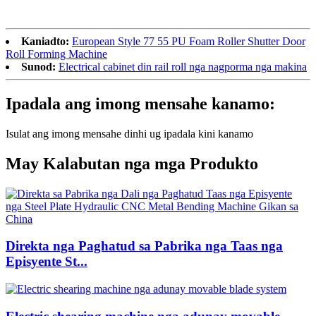
Kaniadto:
European Style 77 55 PU Foam Roller Shutter Door
Roll Forming Machine
Sunod:
Electrical cabinet din rail roll nga nagporma nga makina
Ipadala ang imong mensahe kanamo:
Isulat ang imong mensahe dinhi ug ipadala kini kanamo
May Kalabutan nga mga Produkto
Direkta nga Paghatud sa Pabrika nga Taas nga
Episyente St...