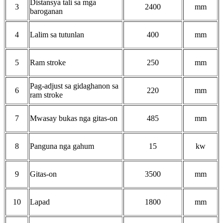
Distansya tali sa mga
3
2400
mm
baroganan
4
Lalim sa tutunlan
400
mm
5
Ram stroke
250
mm
Pag-adjust sa gidaghanon sa
6
220
mm
ram stroke
7
M
wasay bukas nga gitas-on
485
mm
8
Panguna nga gahum
15
kw
9
Gitas-on
3500
mm
1
0
Lapad
1800
mm