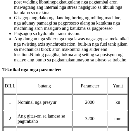
post welding librat
ing
pagkatigulang nga pagtambal aron
mawagtang ang internal nga stress nagsiguro sa tibuuk nga
katukma sa makina.
Gisagop ang dako nga landing boring ug milling machine,
nga adunay pamaagi sa pagproseso alang sa katukma nga
machining aron masiguro ang katukma sa pagproseso
Pagsagop sa hydraulic transmission.
Ang dungan nga slider nga mga lawas nagsagop sa mekanikal
nga twisting axis synchronization, built-in nga fuel tank gikan
sa mechanical block aron makontrol ang slider end
location.Niining paagiha, tukma ang setting sa posisyon ug
maayo ang punto sa pagkamakanunayon sa piraso sa trabaho.
Teknikal nga mga parameter:
DILI.
butang
Parameter
Yunit
1
Nominal nga presyur
2000
kn
Ang gitas-on sa lamesa sa
2
3200
mm
pagtrabaho