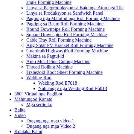
angle Forming Machine
Linya sa Pagproduksyon sa Bato nga Atop nga Tile
Linya sa Produksyon sa Sandwich Panel
Pagtipig nga Matul-id nga Roll Forming Machine
Pagtipig sa Beam Roll Forming Machine
Round Downpipe Roll Forming Machine
Square Downspipe Roll Forming Machine
Cable Tray Roll Forming Machine
Ang Solar PV Bracket Roll Forming Machine
Guardrail(Highway)Roll Forming Machine
Makina sa Pagtul-id
Auto Metal Pipe Cutting Machine
Thread Rolling Machine
Trapezoid Roof Sheet Forming Machine
Welding Rod
Welding Rod E7018
Nahiangay nga Welding Rod E6013
360° Virtual nga Paglibot
Mahitungod Kanato
Mga sertipiko
Balita
Video
Dugang nga mga video 1
Dugang nga mga Video 2
Kontaka Kami