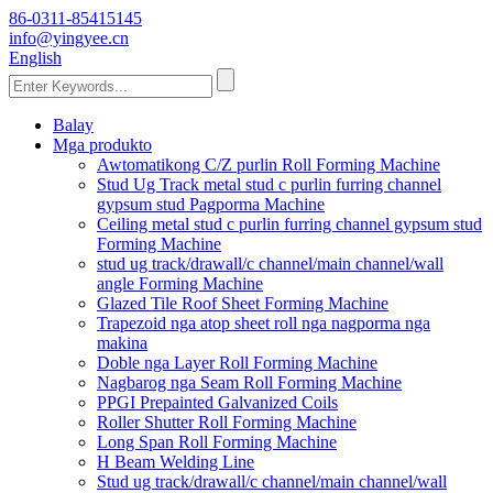
86-0311-85415145
info@yingyee.cn
English
Balay
Mga produkto
Awtomatikong C/Z purlin Roll Forming Machine
Stud Ug Track metal stud c purlin furring channel
gypsum stud Pagporma Machine
Ceiling metal stud c purlin furring channel gypsum stud
Forming Machine
stud ug track/drawall/c channel/main channel/wall
angle Forming Machine
Glazed Tile Roof Sheet Forming Machine
Trapezoid nga atop sheet roll nga nagporma nga
makina
Doble nga Layer Roll Forming Machine
Nagbarog nga Seam Roll Forming Machine
PPGI Prepainted Galvanized Coils
Roller Shutter Roll Forming Machine
Long Span Roll Forming Machine
H Beam Welding Line
Stud ug track/drawall/c channel/main channel/wall