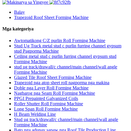
Balay
Trapezoid Roof Sheet Forming Machine
Mga kategoriya
Awtomatikong C/Z purlin Roll Forming Machine
Stud Ug Track metal stud c purlin furring channel gypsum
stud Pagporma Machine
Ceiling metal stud c purlin furring channel gypsum stud
Forming Machine
stud ug track/drawall/c channel/main channel/wall angle
Forming Machine
Glazed Tile Roof Sheet Forming Machine
Trapezoid nga atop sheet roll nagporma nga makina
Doble nga Layer Roll Forming Machine
Nagbarog nga Seam Roll Forming Machine
PPGI Prepainted Galvanized Coils
Roller Shutter Roll Forming Machine
Long Span Roll Forming Machine
H Beam Welding Line
Stud ug track/drawall/c channel/main channel/wall angle
Forming Machine
Bato nga adunay sapaw nga Roof Tile Production Line