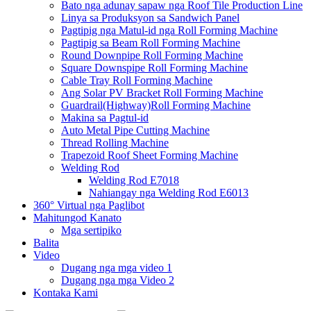
Bato nga adunay sapaw nga Roof Tile Production Line
Linya sa Produksyon sa Sandwich Panel
Pagtipig nga Matul-id nga Roll Forming Machine
Pagtipig sa Beam Roll Forming Machine
Round Downpipe Roll Forming Machine
Square Downspipe Roll Forming Machine
Cable Tray Roll Forming Machine
Ang Solar PV Bracket Roll Forming Machine
Guardrail(Highway)Roll Forming Machine
Makina sa Pagtul-id
Auto Metal Pipe Cutting Machine
Thread Rolling Machine
Trapezoid Roof Sheet Forming Machine
Welding Rod
Welding Rod E7018
Nahiangay nga Welding Rod E6013
360° Virtual nga Paglibot
Mahitungod Kanato
Mga sertipiko
Balita
Video
Dugang nga mga video 1
Dugang nga mga Video 2
Kontaka Kami