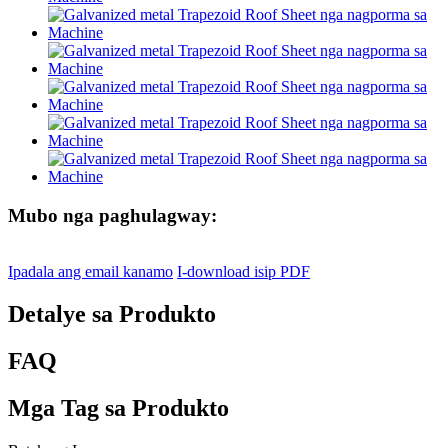
Mubo nga paghulagway:
Ipadala ang email kanamo
I-download isip PDF
Detalye sa Produkto
FAQ
Mga Tag sa Produkto