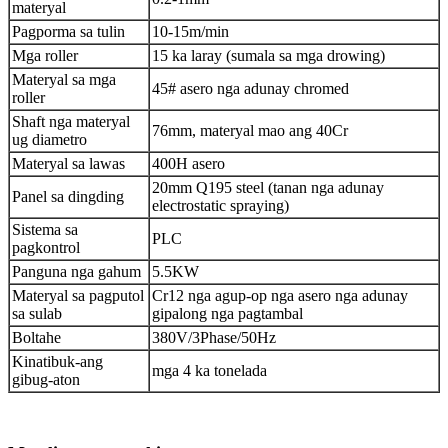
materyal
Pagporma sa tulin
10-15m/min
Mga roller
15 ka laray (sumala sa mga drowing)
Materyal sa mga
45# asero nga adunay chromed
roller
Shaft nga materyal
76mm, materyal mao ang 40Cr
ug diametro
Materyal sa lawas
400H asero
20mm Q195 steel (tanan nga adunay
Panel sa dingding
electrostatic spraying)
Sistema sa
PLC
pagkontrol
Panguna nga gahum
5.5KW
Materyal sa pagputol
Cr12 nga agup-op nga asero nga adunay
sa sulab
gipalong nga pagtambal
Boltahe
380V/3Phase/50Hz
Kinatibuk-ang
mga 4 ka tonelada
gibug-aton