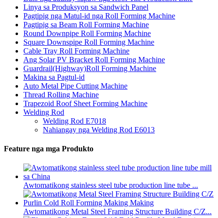
Linya sa Produksyon sa Sandwich Panel
Pagtipig nga Matul-id nga Roll Forming Machine
Pagtipig sa Beam Roll Forming Machine
Round Downpipe Roll Forming Machine
Square Downspipe Roll Forming Machine
Cable Tray Roll Forming Machine
Ang Solar PV Bracket Roll Forming Machine
Guardrail(Highway)Roll Forming Machine
Makina sa Pagtul-id
Auto Metal Pipe Cutting Machine
Thread Rolling Machine
Trapezoid Roof Sheet Forming Machine
Welding Rod
Welding Rod E7018
Nahiangay nga Welding Rod E6013
Feature nga mga Produkto
Awtomatikong stainless steel tube production line tube ...
Awtomatikong Metal Steel Framing Structure Building C/Z...