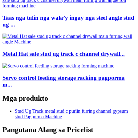
Taas nga tulin nga wala’y ingay nga steel angle stud
ug ...
Metal Hat sale stud ug track c channel drywall...
Servo control feeding storage racking pagporma
m...
Mga produkto
Stud Ug Track metal stud c purlin furring channel gypsum
stud Pagporma Machine
Pangutana Alang sa Pricelist