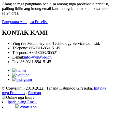
Alang sa mga pangutana bahin sa among mga produkto o pricelist,
palihug ibilin ang imong email kanamo ug kami makontak sa sulod
sa 24 oras.
Pangutana Alang sa Pricelist
KONTAK KAMI
YingYee Machinery and Technology Service Co., Ltd.
Telepono: 86-0311-85415145
Telepono: +8618603265521
E-mail:
info@yingyee.cn
Fax: 86-0311-85415145
© Copyright - 2010-2022 : Tanang Katungod Gireserba.
Init nga
mga Produkto
-
Sitemap
Ipadala ang Email
WhatsApp