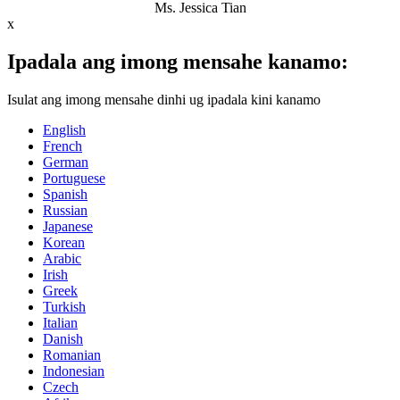
Ms. Jessica Tian
x
Ipadala ang imong mensahe kanamo:
Isulat ang imong mensahe dinhi ug ipadala kini kanamo
English
French
German
Portuguese
Spanish
Russian
Japanese
Korean
Arabic
Irish
Greek
Turkish
Italian
Danish
Romanian
Indonesian
Czech