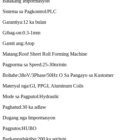
Batakang Impormasyon
Sistema sa Pagkontrol:
PLC
Garantiya:
12 ka bulan
Gibag-on:
0.3-1mm
Gamit ang:
Atop
Matang:
Roof Sheet Roll Forming Machine
Pagporma sa Speed:
25-30m/min
Boltahe:
38oV/3Phase/50Hz O Sa Pangayo sa Kustomer
Materyal nga:
GI, PPGI, Aluminum Coils
Mode sa Pagputol:
Hydraulic
Paghatud:
30 ka adlaw
Dugang nga Impormasyon
Pagputos:
HUBO
Pagkaproduktibo:
200 ka set/tuig