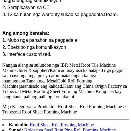
nagpatunghag sertipikasyon
2. Sertipikasyon sa CE
3. 12 ka bulan nga warranty sukad sa pagpadala.Board.
Ang among bentaha:
1. Mubo nga panahon sa pagpadala
2. Epektibo nga komunikasyon
3. Interface customized.
Nangita alang sa sulundon nga IBR Metal Roof Tile Machine
Manufacturer & supplier?Kami adunay usa ka halapad nga pagpili
sa maayo nga mga presyo aron matabangan ka nga
mamugnaon.Tanan nga Metal
Cold Roll Forming
Machine
garantisado ang kalidad.Kami ang China Origin Factory sa
Trapezoid Metal Roofing Sheet Forming Machine.Kung naa kay
pangutana, palihog palihog kontaka mi.
Mga Kategorya sa Produkto : Roof Sheet Roll Forming Machine >
Trapezoid Roof Sheet Forming Machine
Kaniadto:
Roof Sheet Roll Froming Machine
Sunod:
Kolor nga Steel Rain Pipe Roll Forming Machine