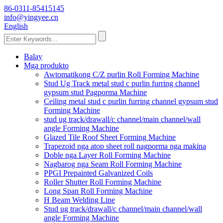
86-0311-85415145
info@yingyee.cn
English
Balay
Mga produkto
Awtomatikong C/Z purlin Roll Forming Machine
Stud Ug Track metal stud c purlin furring channel
gypsum stud Pagporma Machine
Ceiling metal stud c purlin furring channel gypsum stud
Forming Machine
stud ug track/drawall/c channel/main channel/wall
angle Forming Machine
Glazed Tile Roof Sheet Forming Machine
Trapezoid nga atop sheet roll nagporma nga makina
Doble nga Layer Roll Forming Machine
Nagbarog nga Seam Roll Forming Machine
PPGI Prepainted Galvanized Coils
Roller Shutter Roll Forming Machine
Long Span Roll Forming Machine
H Beam Welding Line
Stud ug track/drawall/c channel/main channel/wall
angle Forming Machine