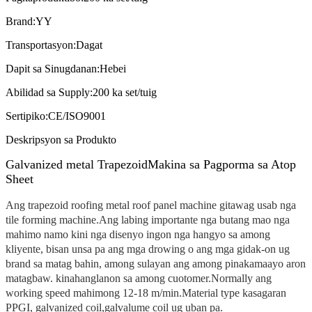
Brand:
YY
Transportasyon:
Dagat
Dapit sa Sinugdanan:
Hebei
Abilidad sa Supply:
200 ka set/tuig
Sertipiko:
CE/ISO9001
Deskripsyon sa Produkto
Galvanized metal Trapezoid
Makina sa Pagporma sa Atop
Sheet
Ang trapezoid roofing metal roof panel machine gitawag usab nga
tile forming machine.Ang labing importante nga butang mao nga
mahimo namo kini nga disenyo ingon nga hangyo sa among
kliyente, bisan unsa pa ang mga drowing o ang mga gidak-on ug
brand sa matag bahin, among sulayan ang among pinakamaayo aron
matagbaw. kinahanglanon sa among cuotomer.Normally ang
working speed mahimong 12-18 m/min.Material type kasagaran
PPGI, galvanized coil,galvalume coil ug uban pa.